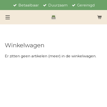
Betaalbaar
Duurzaam
Gereinigd
Ga
direct
naar
de
hoofdinhoud
Winkelwagen
Er zitten geen artikelen (meer) in de winkelwagen.